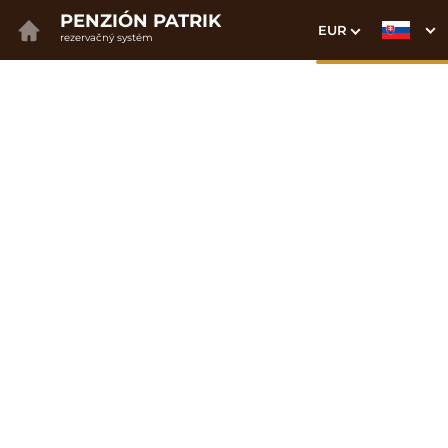
PENZIÓN PATRIK
EUR
rezervačný systém
1. Výber pobytu
2. Doplnkové služby
3. Vaše údaje
Dátum príchodu
Dátum odchodu
Prosím vyberte
Prosím vyberte
Najvýhodnejšie ceny priamo
na webe